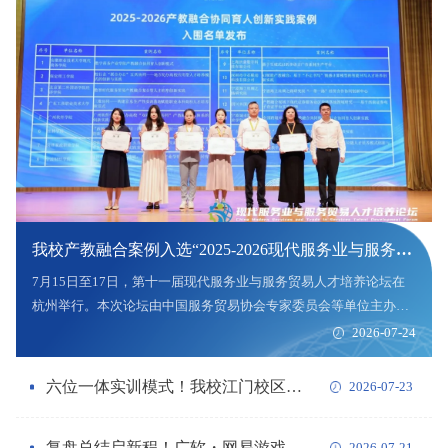
的创新实践》产教融合案例，凭借其鲜明的应用型特色和显著的育
人成效，成功入选“2025-2026现代服务业与服务贸易产教融合协同
育人创新实践案例”...
我校产教融合案例入选“2025-2026现代服务业与服务贸易产教融合协同育人创新实践案例”
7月15日至17日，第十一届现代服务业与服务贸易人才培养论坛在
杭州举行。本次论坛由中国服务贸易协会专家委员会等单位主办，
汇聚了全国服务贸易领域专家学者、高校代表及行业领军企业，共
2026-07-24
同探讨数字时代产教融合新路径。我校校企合作办公室黄炜迦主任
撰写的《广州软件学院:民办高校“双融合·四共同”产教融合育人体系
六位一体实训模式！我校江门校区打造暑期实战育人新样板
2026-07-23
的创新实践》产教融合案例，凭借其鲜明的应用型特色和显著的育
人成效，成功入选“2025-2026现代服务业与服务贸易产教融合协同
复盘总结启新程！广软・网易游戏产业学院召开2025-2026学年校企工作总结会