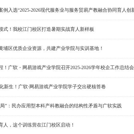
例入选“2025-2026现代服务业与服务贸易产教融合协同育人创
模式！我校江门校区打造暑期实战育人新样板
黄埔区优质企业资源，共建产业学院与实训基地！
！广软・网易游戏产业学院召开2025-2026学年校企工作总结会
能文化新生！广软·网易游戏产业学院学子交出硬核答卷
“破局”：民办应用型本科产科教融合的结构性矛盾与广软实践
育人，这个训练营在江门校区启动！