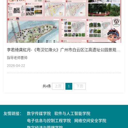
李若绮龚虹月-《粤汉忆烽火》广州市白云区江高遗址公园景观规
划设计
指导老师曹帅
2026-04-22
共4条
上页
1
下页
友情链接：
数字传媒学院
软件与人工智能学院
电子信息与控制工程学院
网络空间安全学院
数字经济与管理学院