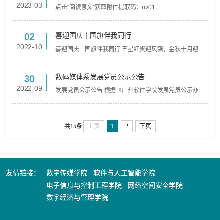
评选活动的通知
2023-03
点击“阅读原文”获取附件提取码：nv01
喜迎国庆丨国旗伴我同行
02
2022-10
喜迎国庆丨国旗伴我同行 五星红旗迎风飘，金秋十月迎国
庆 一生所幸，乃生华夏 盛世向上，家国和融 色彩斑斓的秋
天，最耀眼的是中国红 日升月落，星...
数码媒体系发展党员公示公告
30
2022-09
发展党员公示公告 根据《广州软件学院发展党员公示办
法》规定，经数码媒体系学生党支部研究，数码媒体系党
总支审查同意，现将冼思琳等13名同学拟发...
共15条
上页
1
2
下页
友情链接：
数字传媒学院
软件与人工智能学院
电子信息与控制工程学院
网络空间安全学院
数字经济与管理学院