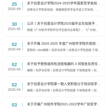
关于创意设计学院2024-2025学年国家奖学金拟推
25
荐名单的公示
2025-09
创意设计学院各班级：根据国家奖学金评选工作安排，经
学生个人申请、学院学工办审核推荐、现场答辩以及学院
党政联席会议审议等程序，拟推荐黄金玉...
公示丨关于创意设计学院2025届毕业生拟授予学
30
士学位名单的公示
2025-05
根据《广州软件学院学位评定委员会章程》、《广州软件
学院学士学位授予实施细则》（广软〔2022〕358号）等
文件规定，经学生个人申报、学业成绩核算...
关于开展 2024-2025 年度广州软件学院共青团系
02
统评优工作的通知
2025-04
提取码: 46fd编辑丨毛伊洁初审丨创意设计学院团委 于丽梅
复审丨创意设计学院 林圣平终审丨创意设计学院党委 李秋
关于给予使用或持有违规电器的 4 间宿舍及责任人
02
批评的通报
2025-04
编辑丨毛伊洁初审丨创意设计学院团委 于丽梅复审丨创意
设计学院 林圣平终审丨创意设计学院党委 李秋
关于创意设计学院第一期入党积极分子培训班学员
02
名单的公示
2025-04
编辑丨毛伊洁初审丨创意设计学院团委 于丽梅复审丨创意
设计学院 林圣平终审丨创意设计学院党委 李秋
关于开展广州软件学院2021-2022学年广软奖学金
03