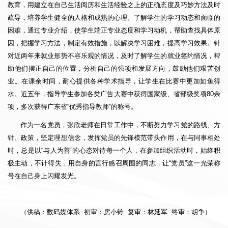
教育，用建立在自己生活阅历和生活经验之上的正确态度及巧妙方法及时
疏导，培养学生健全的人格和成熟的心理。了解学生的学习动态和面临的
困难，通过专业介绍，使学生端正专业态度和学习动机，帮助查找具体原
因，把握学习方法，制定有效措施，以解决学习困难，提高学习效果。针
对近两年来就业形势不容乐观的情况，及时了解学生的就业签约情况，帮
助他们摆正自己的位置，分析自己的强项和发展方向，鼓励他们艰苦创
业。在课余时间，耐心提供各种学术指导，让学生在比赛中更加如鱼得
水。近五年，指导学生参加各类广告大赛中获得国家级、省部级奖项80余
项，多次获得广东省“优秀指导教师”的称号。
作为一名党员，张欣老师在日常工作中，不断努力学习党的路线、方
针、政策，坚定理想信念，发挥党员的先锋模范带头作用，在与同事相处
时，总是以“与人为善”的心态对待每一个人，在参加组织活动时，始终积
极主动，不计得失，用自身的言行感召周围的同志，让“党员”这一光荣称
号在自己身上闪耀发光。
（供稿：数码媒体系 初审：房小铃 复审：林延军 终审：胡争）