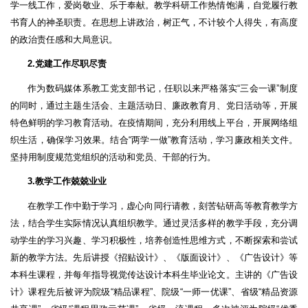
学一线工作，爱岗敬业、乐于奉献。教学科研工作热情饱满，自觉履行教
书育人的神圣职责。在思想上讲政治，树正气，不计较个人得失，有高度
的政治责任感和大局意识。
2.党建工作尽职尽责
作为数码媒体系教工党支部书记，任职以来严格落实“三会一课”制度
的同时，通过主题生活会、主题活动日、廉政教育月、党日活动等，开展
特色鲜明的学习教育活动。在疫情期间，充分利用线上平台，开展网络组
织生活，确保学习效果。结合“两学一做”教育活动，学习廉政相关文件。
坚持用制度规范党组织的活动和党员、干部的行为。
3.教学工作兢兢业业
在教学工作中勤于学习，虚心向同行请教，刻苦钻研高等教育教学方
法，结合学生实际情况认真组织教学。通过灵活多样的教学手段，充分调
动学生的学习兴趣、学习积极性，培养创造性思维方式，不断探索和尝试
新的教学方法。先后讲授《招贴设计》、《版面设计》、《广告设计》等
本科生课程，并每年指导视觉传达设计本科生毕业论文。主讲的《广告设
计》课程先后被评为院级“精品课程”、院级“一师一优课”、省级“精品资源