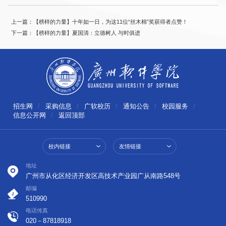
上一篇：【榜样的力量】十年如一日，为这11位“丝木棉”奖获得者点赞！
下一篇：【榜样的力量】夏国清：立德树人 与时俱进
招生网
/
采购信息
/
广软校历
/
通知公告
/
校园服务
/
信息公开网
/
返回顶部
校内链接
友情链接
地址
广州市从化区经济开发区高技术产业园广从南路548号
邮编
510990
电话传真
020－87818918