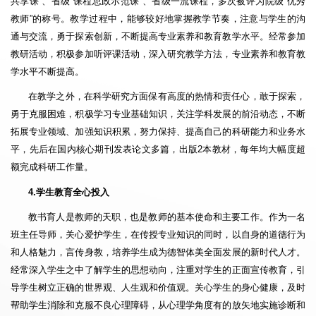
共享课”、省级“课程思政示范课”、省级一流课程，多次被评为院级“优秀
教师”的称号。教学过程中，能够较好地掌握教学节奏，注意与学生的沟
通与交流，勇于探索创新，不断提高专业素养和教育教学水平。经常参加
教研活动，积极参加听评课活动，深入研究教学方法，专业素养和教育教
学水平不断提高。
在教学之外，在科学研究方面保有高度的热情和责任心，敢于探索，
勇于克服困难，积极学习专业基础知识，关注学科发展的前沿动态，不断
拓展专业领域、加强知识积累，努力保持、提高自己的科研能力和业务水
平，先后在国内核心期刊发表论文多篇，出版2本教材，每年均大幅度超
额完成科研工作量。
4.学生教育全心投入
教书育人是教师的天职，也是教师的基本使命和主要工作。作为一名
班主任导师，关心爱护学生，在传授专业知识的同时，以自身的道德行为
和人格魅力，言传身教，培养学生成为德智体美全面发展的新时代人才。
经常深入学生之中了解学生的思想动向，注重对学生的正面宣传教育，引
导学生树立正确的世界观、人生观和价值观。关心学生的身心健康，及时
帮助学生消除和克服不良心理障碍，从心理学角度有的放矢地实施诊断和