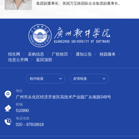
集团副董事长、美国万宝路国际企业集团副董事长。
招生网
/
采购信息
/
广软校历
/
通知公告
/
校园服务
/
信息公开网
/
返回顶部
校内链接
友情链接
地址
广州市从化区经济开发区高技术产业园广从南路548号
邮编
510990
电话传真
020－87818918