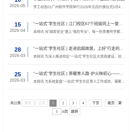
2026-05
学工动态01广州软件学院举行2026年五四升旗仪式5月4
日，广州软件学院2026年五四升旗仪式在广州校区明德广
场与江门校区运动场同步举行。学校党委副书记张广金，
校团委全...
“一站式”学生社区 | 江门校区67个班级同上一堂
15
课！
2026-04
本网讯 当“国家安全”遇上“我的专业”，每一份青春所学都能
成为守护家国的力量：工学以技术创新守护科技与网络安
全，艺术学以文化创作筑牢意识形态安全防线，管理学以...
“一站式”学生社区 | 走进启超故居，上好“行走的思
28
政课”
2026-03
本网讯 为深入推进校区“一站式”学生社区大思政建设，创新
思政教育形式与载体，让思政教育走出课堂、走进实践，
近日，江门校区学生工作部组织19名师生赴梁启超故居开
展...
“一站式”学生社区 | 茶暖育人路·炉火映初心——江
25
门校区“一站式”学生社区总结研讨会顺利召开
2026-03
本网讯 为系统复盘“一站式”学生社区育人工作成效，凝聚新
学期发展合力，近日，广州软件学院江门校区“一站式”学生
社区总结研讨会在西苑社区A1共享厨房顺利召开。学校...
共22条
首页
上页
1
2
3
4
下页
尾页
第
/4页
跳转