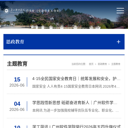
思政教育
主题教育
当前您的位置：
>
>
首页
思政教育
主题教育
4·15全民国家安全教育日｜统筹发展和安全，护
15
航"十五五"新征程
2026-06
国家安全 人人有责4·15国家安全教育日本网讯 2026年4月
15日，是第十一个全民国家安全教育日 。今年的主题为：
统筹发展和安全，护航'十五五'新征程 。当岁月的指针指向
这...
学思践悟新思想 砥砺奋进育新人｜广州软件学院
04
第三届辅导员思想政治教育主题 “微课” 比赛圆满
2026-06
本网讯 为进一步加强我校辅导员队伍专业化、职业化、专
落幕
家化发展，提高辅导员思想政治教育素养，增强我校思想
政治教育工作亲和力和感染力，提升大学生思想政治教育
质量，...
学工简讯 | 广州软件学院举行2026年五四升旗仪式
10