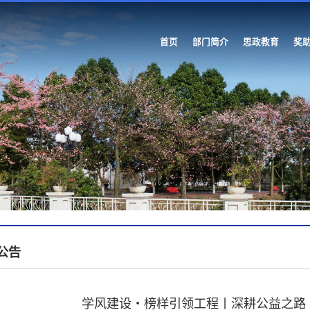
首页
部门简介
思政教育
奖
公告
学风建设・榜样引领工程丨深耕公益之路