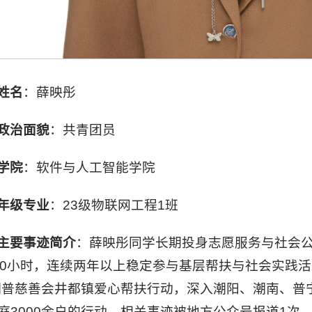
姓名
：薛映彤
政治面貌
：共青团员
学院
：软件与人工智能学院
年级专业
：23级物联网工程1班
主要事迹简
介
：薛映彤同学长期投身志愿服务与社会
00小时，连续两年以上稳定参与基层帮扶与社会实践活动
潮普慈善会井都镇爱心帮扶行动，深入潮阳、潮南、普
庭3000余户的行动，相关事迹被地方公众号报道1次。