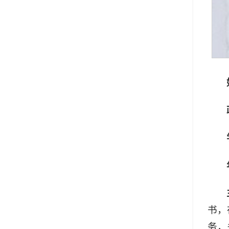
书，
务，