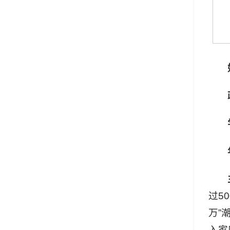
过5
万”
入家