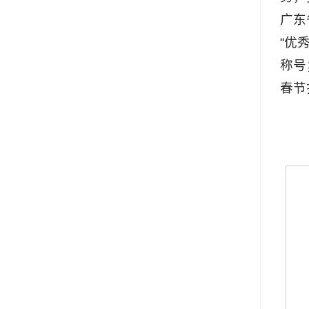
广东
“优
称号
春节