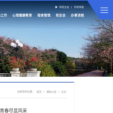
|
学校主站
华软导航
助工作
心理健康教育
宿舍管理
校友会
办事流程
学生火车票和IC卡
当前您的位置：
>
>
首页
通知公告
正文
 青春尽显风采