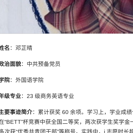
姓名
：邓芷晴
政治面貌
：中共预备党员
学院
：外国语学院
年级专业
：23 级商务英语专业
主要事迹简介
：累计获奖 60 余项。学习上，学业成
在“BETT”杯竞赛中获全国二等奖，两次获学生奖学
多次获“优秀共青团干部”等称号。实践中，i 志愿时长超 2