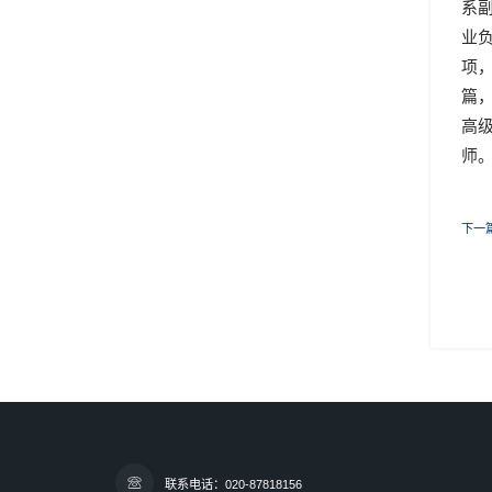
系
业
项，
篇，
高级
师
下一
联系电话：020-87818156