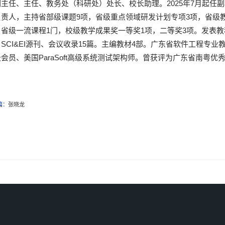
副主任、主任、教务处（科研处）处长、校长助理。2025年7月起任
负责人，主持省部级课题9项，省级重点领域研发计划专项3项，省级
省级一流课程1门，校级教学成果奖一等奖1项，二等奖3项。发表教科
SCI&EI源刊、会议收录15篇。主编教材4部。广东省软件工程专业教
会员、美国ParaSoft高级系统测试架构师。曾获评为广东省南粤
。
篇：
张晓龙