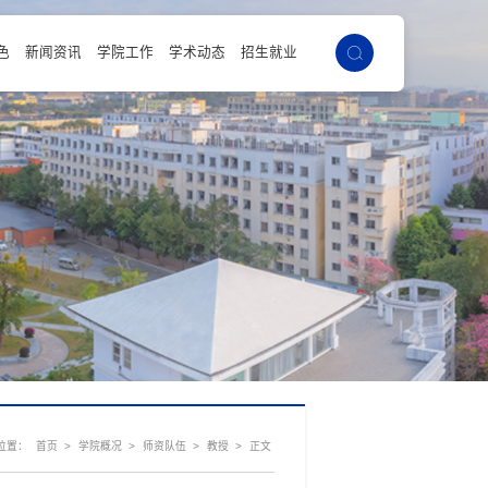
色
新闻资讯
学院工作
学术动态
招生就业
）
班
位置：
>
>
>
>
首页
学院概况
师资队伍
教授
正文