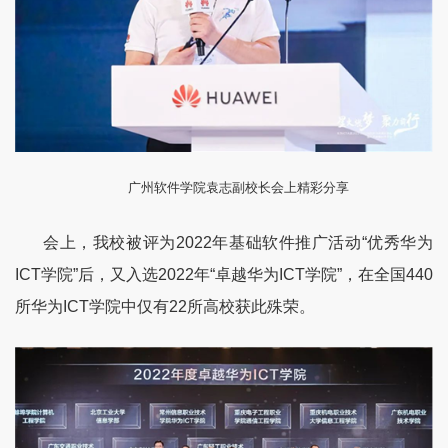
广州软件学院袁志副校长会上精彩分享
会上，我校被评为
2022
年基础软件推广活动“优秀华为
ICT
学院”后，又入选
2022
年“卓越华为
ICT
学院”，在全国
440
所华为
ICT
学院中仅有
22
所高校获此殊荣。