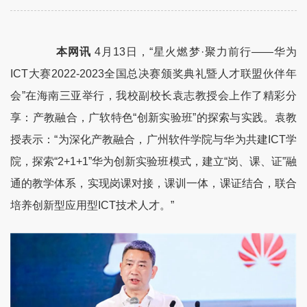
本网讯
4
月
13
日，“星火燃梦·聚力前行——华为
ICT
大赛
2022-2023
全国总决赛颁奖典礼暨人才联盟伙伴年
会”在海南三亚举行，我校副校长袁志教授会上作了精彩分
享：产教融合，广软特色“创新实验班”的探索与实践。袁教
授表示：“为深化产教融合，广州软件学院与华为共建
ICT
学
院，探索“
2+1+1
”华为创新实验班模式，建立“岗、课、证”融
通的教学体系，实现岗课对接，课训一体，课证结合，联合
培养创新型应用型
ICT
技术人才。”