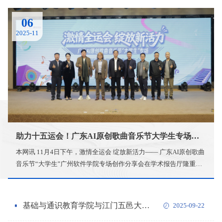
06
2025-11
助力十五运会！广东AI原创歌曲音乐节大学生专场创作分享会在我校举办
本网讯 11月4日下午，激情全运会 绽放新活力—— 广东AI原创歌曲
音乐节“大学生”广州软件学院专场创作分享会在学术报告厅隆重举
行。活动以“十五运会”即将在粤港澳大湾区举办为契机，将体育精
神、AI科技与音乐艺术深度融合，专家大咖、师生携手带来了一场
兼具思想性与创新性的文化盛宴，彰显了学校“科技+艺术”的校园文
基础与通识教育学院与江门五邑大学数学与计算科学学院交流活动
2025-09-22
化育人特色。嘉宾云集，共赴科技艺术之约本次分享会活动由广东