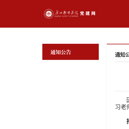
通知公告
通知
习老